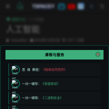
跳至主要內容
TSPACEY
極客方舟
人工智能
人工智能
DeeLMind
2024年12月23日
小于 1 分钟
人工智能是指由人工智能系统自动推理的计算机程
课程与服务
序，以自动推理的方式解决特定的问题，就是模拟人
的大脑，要像人一样思考，但是还没有达到这样的地
思 维 教程：
《随缘自然而然》
步只是一个很好的想法。更多的是机器学习，深度学
习的大数据处理，所以不要想象的有多么神奇。
一对一辅导：
《渗透测试》
机器学习
一对一辅导：
《二进制安全》