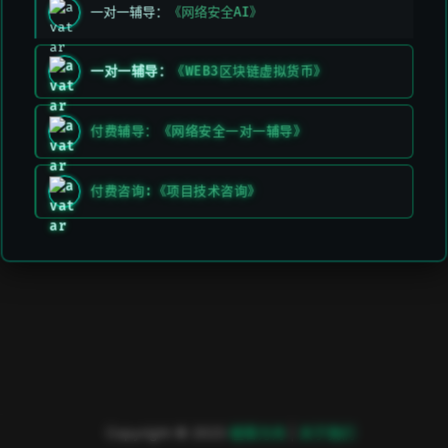
机器学习就是大数据处理，就像是一个杯子，什么都能
一对一辅导：
《网络安全AI》
装，机器学习可以做图片分类，恶意病毒分类，恶意流量
分类等等。
一对一辅导：
《WEB3区块链虚拟货币》
教学
付费辅导：《网络安全一对一辅导》
付费咨询:《项目技术咨询》
上次编辑于:
2026/3/11 上午5:49:26
贡献者:
DeeLMind
,
DeeLMind
Copyright © 2023
極客方舟
|
关于我们