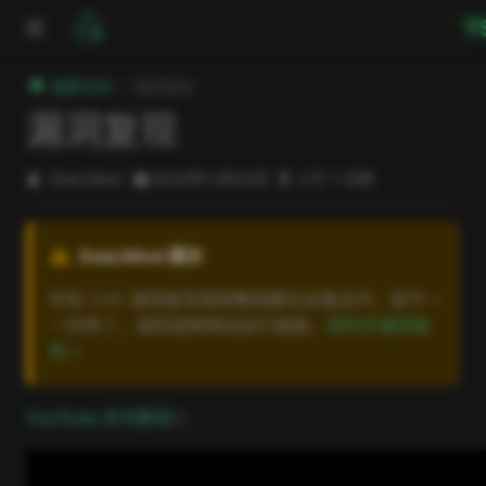
跳至主要內容
T
極客方舟
漏洞复现
漏洞复现
DeeLMind
2024年12月23日
小于 1 分钟
DeeLMind 提示
所有 CVE 漏洞复现视频教程都在此集合中，就不一
一列举了，请到视频网站自行搜索。
密码学漏洞复
open in new window
现
open in new window
YouTube 系列教程